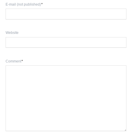
Mandatory
E-mail (not published)
*
field
Website
Mandatory
Comment
*
field