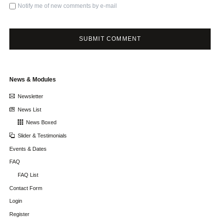
Notify me of new comments by e-mail
SUBMIT COMMENT
Skip
News & Modules
navigation
Newsletter
News List
News Boxed
Slider & Testimonials
Events & Dates
FAQ
FAQ List
Contact Form
Login
Register