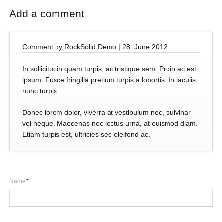
Add a comment
Comment by
RockSolid Demo
|
28. June 2012
In sollicitudin quam turpis, ac tristique sem. Proin ac est
ipsum. Fusce fringilla pretium turpis a lobortis. In iaculis
nunc turpis.
Donec lorem dolor, viverra at vestibulum nec, pulvinar
vel neque. Maecenas nec lectus urna, at euismod diam.
Etiam turpis est, ultricies sed eleifend ac.
Mandatory
Name
*
field